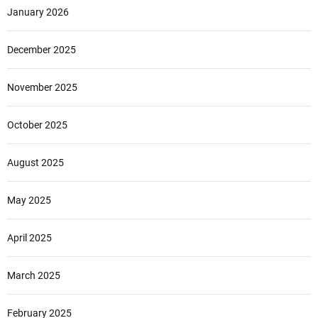
January 2026
December 2025
November 2025
October 2025
August 2025
May 2025
April 2025
March 2025
February 2025