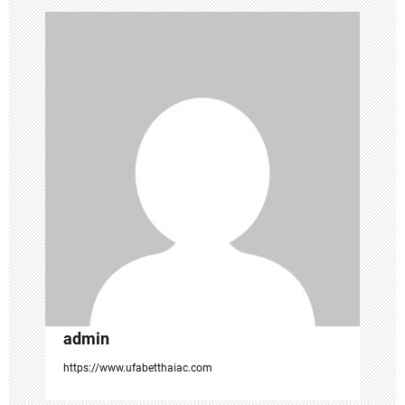
v
i
g
a
t
i
o
n
admin
https://www.ufabetthaiac.com