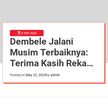
d
e
4 min read
Dembele Jalani
Musim Terbaiknya:
Terima Kasih Rekan-
rekanku
Posted on
May 22, 2025
by
admin