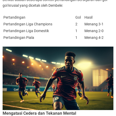
gol krusial yang dicetak oleh Dembele:
Pertandingan
Gol
Hasil
Pertandingan Liga Champions
2
Menang 3-1
Pertandingan Liga Domestik
1
Menang 2-0
Pertandingan Piala
1
Menang 4-2
Mengatasi Cedera dan Tekanan Mental