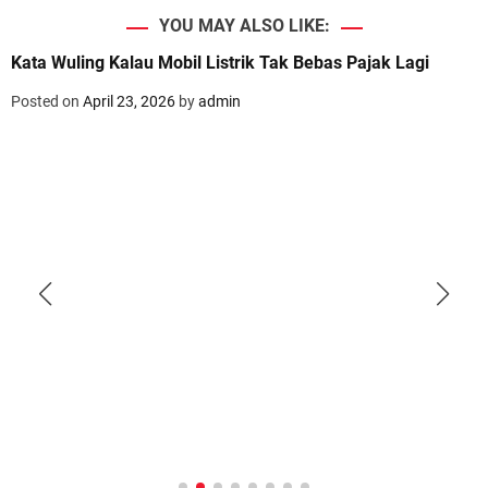
YOU MAY ALSO LIKE:
Kata Wuling Kalau Mobil Listrik Tak Bebas Pajak Lagi
Posted on
April 23, 2026
by
admin