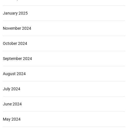
January 2025
November 2024
October 2024
September 2024
August 2024
July 2024
June 2024
May 2024