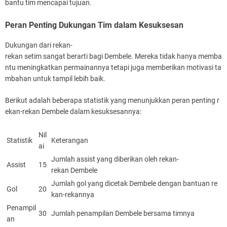
bantu tim mencapai tujuan.
Peran Penting Dukungan Tim dalam Kesuksesan
Dukungan dari rekan-
rekan setim sangat berarti bagi Dembele. Mereka tidak hanya memba
ntu meningkatkan permainannya tetapi juga memberikan motivasi ta
mbahan untuk tampil lebih baik.
Berikut adalah beberapa statistik yang menunjukkan peran penting r
ekan-rekan Dembele dalam kesuksesannya:
Nil
Statistik
Keterangan
ai
Jumlah assist yang diberikan oleh rekan-
Assist
15
rekan Dembele
Jumlah gol yang dicetak Dembele dengan bantuan re
Gol
20
kan-rekannya
Penampil
30
Jumlah penampilan Dembele bersama timnya
an