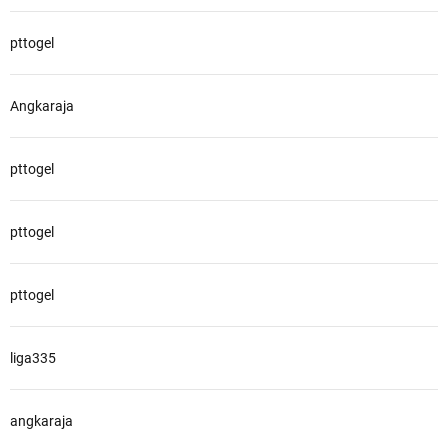
pttogel
Angkaraja
pttogel
pttogel
pttogel
liga335
angkaraja