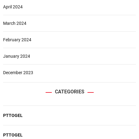
April 2024
March 2024
February 2024
January 2024
December 2023
CATEGORIES
PTTOGEL
PTTOGEL