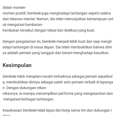
Selain momen-
momen positif, Dembele juga menghadapi tantangan seperti cedera
dan tekanan mental. Namun, dia telah menunjukkan kemampuan unt
uk mengatasi hambatan-
hambatan tersebut dengan tekad dan dedikasi yang kuat.
Dengan pengalaman ini, Dembele menjadi lebih kuat dan siap mengh
adapi tantangan di masa depan. Dia telah membuktikan bahwa dirin
ya adalah pemain yang tangguh dan berani menghadapi kesulitan.
Kesimpulan
Dembele telah menjalani musim terbaiknya sebagai pemain sepakbol
a, membuktikan dirinya sebagai salah satu pemain terbaik di lapanga
n. Dengan dukungan rekan-
rekannya, ia mampu menampilkan performa yang mengesankan dan
mengatasi berbagai tantangan.
Kesuksesan Dembele tidak lepas dari kerja sama tim dan dukungan r
ekan-