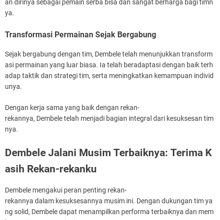
an dirinya sebagai pemain serba bisa dan sangat berharga bagi timn
ya.
Transformasi Permainan Sejak Bergabung
Sejak bergabung dengan tim, Dembele telah menunjukkan transform
asi permainan yang luar biasa. Ia telah beradaptasi dengan baik terh
adap taktik dan strategi tim, serta meningkatkan kemampuan individ
unya.
Dengan kerja sama yang baik dengan rekan-
rekannya, Dembele telah menjadi bagian integral dari kesuksesan tim
nya.
Dembele Jalani Musim Terbaiknya: Terima K
asih Rekan-rekanku
Dembele mengakui peran penting rekan-
rekannya dalam kesuksesannya musim ini. Dengan dukungan tim ya
ng solid, Dembele dapat menampilkan performa terbaiknya dan mem