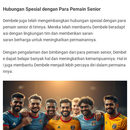
Hubungan Spesial dengan Para Pemain Senior
Dembele juga telah mengembangkan hubungan spesial dengan para
pemain senior di timnya. Mereka telah membantu Dembele beradapt
asi dengan lingkungan tim dan memberikan saran-
saran berharga untuk meningkatkan permainannya.
Dengan pengalaman dan bimbingan dari para pemain senior, Dembel
e dapat belajar banyak hal dan meningkatkan kemampuannya. Hal in
i juga membantu Dembele menjadi lebih percaya diri dalam permaina
nnya.