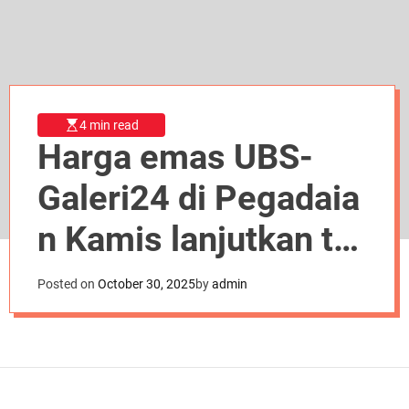
d
e
4 min read
Harga emas UBS-
Galeri24 di Pegadaia
n Kamis lanjutkan tre
n penurunan
Posted on
October 30, 2025
by
admin