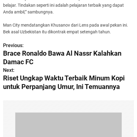
belajar. Tindakan seperti ini adalah pelajaran terbaik yang dapat
Anda ambil,” sambungnya.
Man City mendatangkan Khusanov dari Lens pada awal pekan ini.
Bek asal Uzbekistan itu dikontrak empat setengah tahun.
Previous:
P
Brace Ronaldo Bawa Al Nassr Kalahkan
o
Damac FC
s
Next:
Riset Ungkap Waktu Terbaik Minum Kopi
t
untuk Perpanjang Umur, Ini Temuannya
n
a
v
i