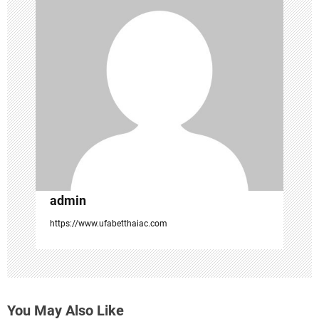
g
a
t
i
o
n
admin
https://www.ufabetthaiac.com
You May Also Like