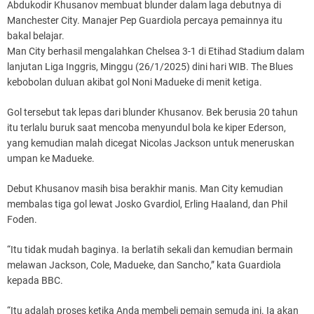
Abdukodir Khusanov membuat blunder dalam laga debutnya di
Manchester City. Manajer Pep Guardiola percaya pemainnya itu
bakal belajar.
Man City berhasil mengalahkan Chelsea 3-1 di Etihad Stadium dalam
lanjutan Liga Inggris, Minggu (26/1/2025) dini hari WIB. The Blues
kebobolan duluan akibat gol Noni Madueke di menit ketiga.
Gol tersebut tak lepas dari blunder Khusanov. Bek berusia 20 tahun
itu terlalu buruk saat mencoba menyundul bola ke kiper Ederson,
yang kemudian malah dicegat Nicolas Jackson untuk meneruskan
umpan ke Madueke.
Debut Khusanov masih bisa berakhir manis. Man City kemudian
membalas tiga gol lewat Josko Gvardiol, Erling Haaland, dan Phil
Foden.
“Itu tidak mudah baginya. Ia berlatih sekali dan kemudian bermain
melawan Jackson, Cole, Madueke, dan Sancho,” kata Guardiola
kepada BBC.
“Itu adalah proses ketika Anda membeli pemain semuda ini. Ia akan