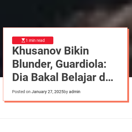
d
e
1 min read
Khusanov Bikin
Blunder, Guardiola:
Dia Bakal Belajar dari
Kesalahan
Posted on
January 27, 2025
by
admin