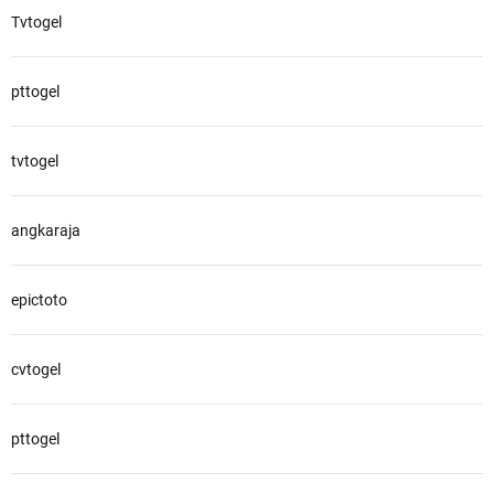
Tvtogel
pttogel
tvtogel
angkaraja
epictoto
cvtogel
pttogel