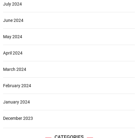
July 2024
June 2024
May 2024
April 2024
March 2024
February 2024
January 2024
December 2023
CATEGORIES