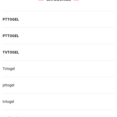
PTTOGEL
PTTOGEL
TVTOGEL
Tvtogel
pttogel
tvtogel