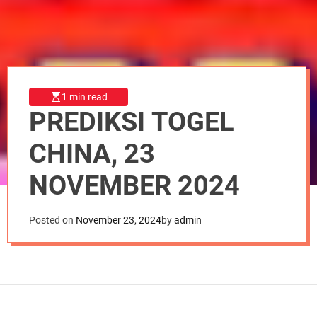
d
e
1 min read
PREDIKSI TOGEL
CHINA, 23
NOVEMBER 2024
Posted on
November 23, 2024
by
admin