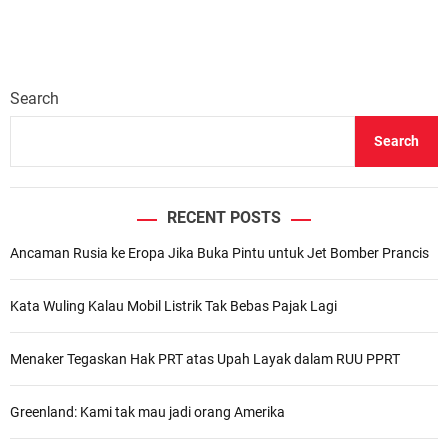
Search
Search
RECENT POSTS
Ancaman Rusia ke Eropa Jika Buka Pintu untuk Jet Bomber Prancis
Kata Wuling Kalau Mobil Listrik Tak Bebas Pajak Lagi
Menaker Tegaskan Hak PRT atas Upah Layak dalam RUU PPRT
Greenland: Kami tak mau jadi orang Amerika