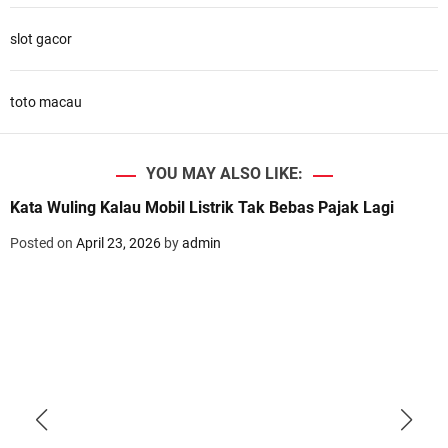
slot gacor
toto macau
YOU MAY ALSO LIKE:
Kata Wuling Kalau Mobil Listrik Tak Bebas Pajak Lagi
Posted on
April 23, 2026
by
admin