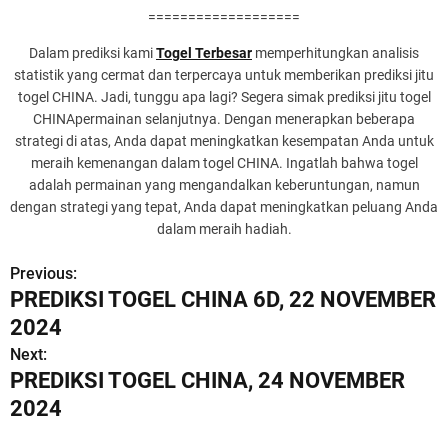
===================
Dalam prediksi kami
Togel Terbesar
memperhitungkan analisis
statistik yang cermat dan terpercaya untuk memberikan prediksi jitu
togel CHINA. Jadi, tunggu apa lagi? Segera simak prediksi jitu togel
CHINApermainan selanjutnya. Dengan menerapkan beberapa
strategi di atas, Anda dapat meningkatkan kesempatan Anda untuk
meraih kemenangan dalam togel CHINA. Ingatlah bahwa togel
adalah permainan yang mengandalkan keberuntungan, namun
dengan strategi yang tepat, Anda dapat meningkatkan peluang Anda
dalam meraih hadiah.
Previous:
P
PREDIKSI TOGEL CHINA 6D, 22 NOVEMBER
o
2024
s
Next:
PREDIKSI TOGEL CHINA, 24 NOVEMBER
t
2024
n