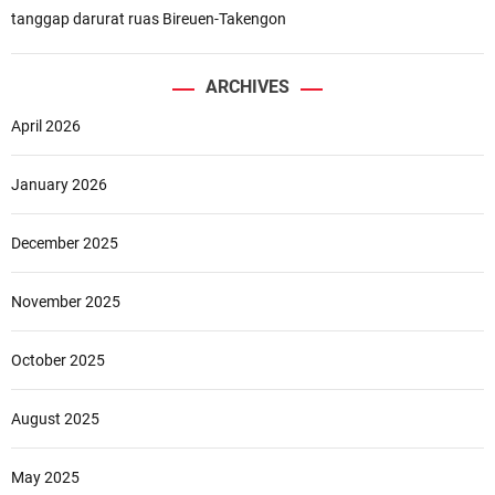
tanggap darurat ruas Bireuen-Takengon
ARCHIVES
April 2026
January 2026
December 2025
November 2025
October 2025
August 2025
May 2025