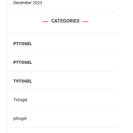
December 2023
CATEGORIES
PTTOGEL
PTTOGEL
TVTOGEL
Tvtogel
pttogel