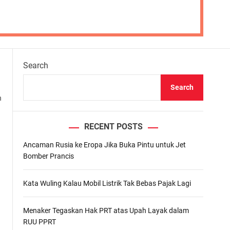
Search
Search
n
RECENT POSTS
Ancaman Rusia ke Eropa Jika Buka Pintu untuk Jet
Bomber Prancis
Kata Wuling Kalau Mobil Listrik Tak Bebas Pajak Lagi
Menaker Tegaskan Hak PRT atas Upah Layak dalam
RUU PPRT