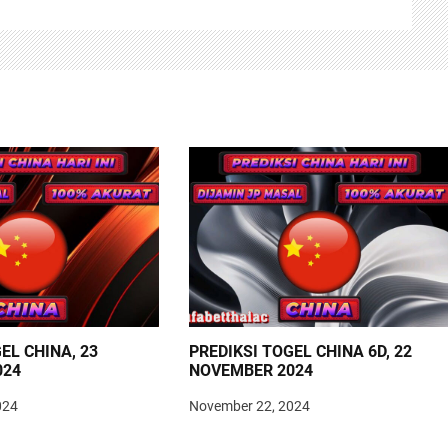
EL CHINA, 23
PREDIKSI TOGEL CHINA 6D, 22
024
NOVEMBER 2024
024
November 22, 2024