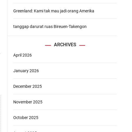
Greenland: Kami tak mau jadi orang Amerika
tanggap darurat ruas Bireuen-Takengon
ARCHIVES
.
April 2026
January 2026
December 2025
November 2025
October 2025