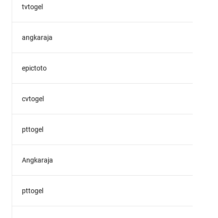
tvtogel
angkaraja
epictoto
cvtogel
pttogel
Angkaraja
pttogel