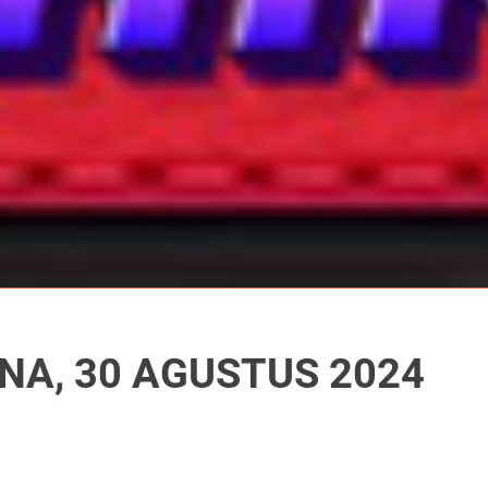
INA, 30 AGUSTUS 2024