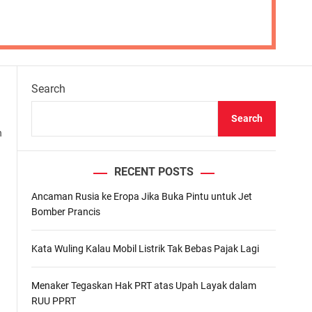
Search
Search
n
RECENT POSTS
Ancaman Rusia ke Eropa Jika Buka Pintu untuk Jet
Bomber Prancis
Kata Wuling Kalau Mobil Listrik Tak Bebas Pajak Lagi
Menaker Tegaskan Hak PRT atas Upah Layak dalam
RUU PPRT