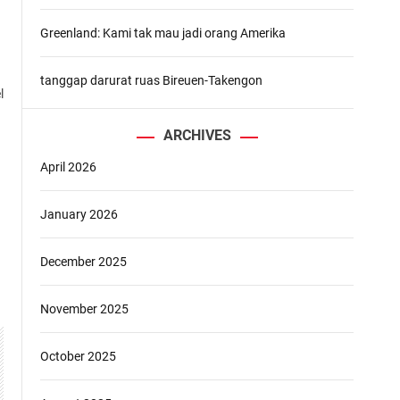
Greenland: Kami tak mau jadi orang Amerika
tanggap darurat ruas Bireuen-Takengon
l
ARCHIVES
April 2026
January 2026
December 2025
November 2025
October 2025