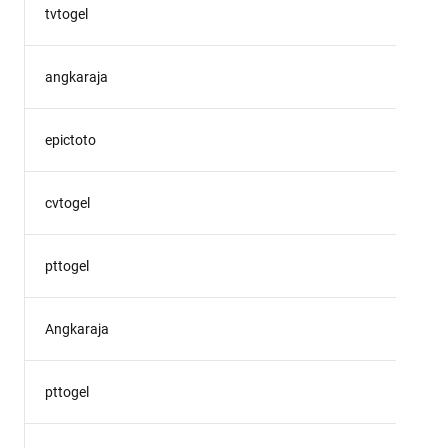
tvtogel
angkaraja
epictoto
cvtogel
pttogel
Angkaraja
pttogel