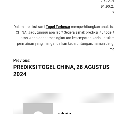
79.72.7
91.90.2
S
======
Dalam prediksi kami
Togel Terbesar
memperhitungkan analisis st
CHINA. Jadi, tunggu apa lagi? Segera simak prediksi jitu tog
atas, Anda dapat meningkatkan kesempatan Anda untuk m
permainan yang mengandalkan keberuntungan, namun dengan
me
Previous:
P
PREDIKSI TOGEL CHINA, 28 AGUSTUS
o
2024
s
t
n
a
admin