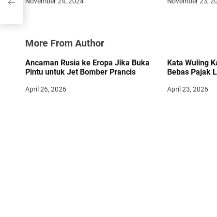
November 24, 2024
November 23, 2
More From Author
Ancaman Rusia ke Eropa Jika Buka
Kata Wuling Ka
Pintu untuk Jet Bomber Prancis
Bebas Pajak L
April 26, 2026
April 23, 2026